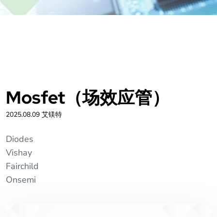
Mosfet（场效应管）
2025.08.09 艾镁特
Diodes
Vishay
Fairchild
Onsemi