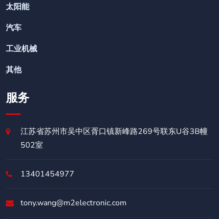
太阳能
汽车
工业机械
其他
服务
江苏省苏州市吴中区胥口镇新峰路269号联东U谷3B幢
502室
13401454977
tony.wang@m2electronic.com